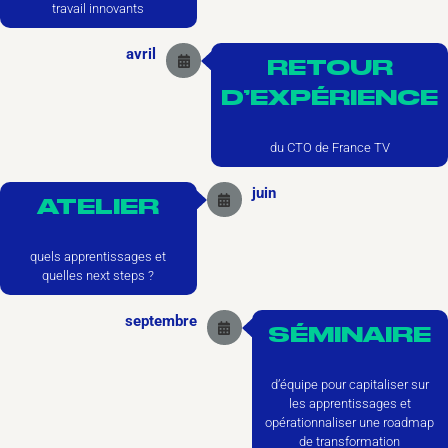
travail innovants
avril
RETOUR
D’EXPÉRIENCE
du CTO de France TV
juin
ATELIER
quels apprentissages et
quelles next steps ?
septembre
SÉMINAIRE
d’équipe pour capitaliser sur
les apprentissages et
opérationnaliser une roadmap
de transformation