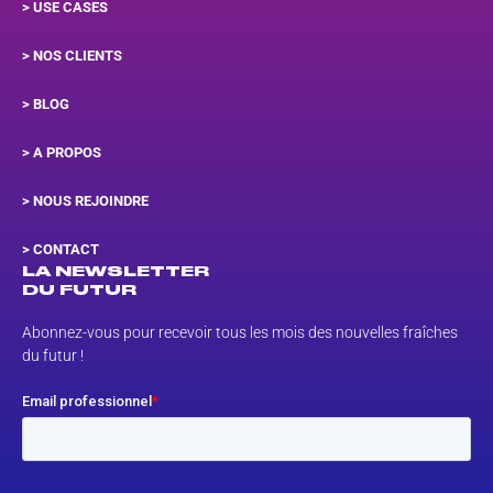
qu’un workshop ou une Learning Expedition
> USE CASES
permettent d’accompagner le
développement professionnel des
> NOS CLIENTS
collaborateurs et l’évolution de leurs
carrières.
> BLOG
> A PROPOS
Favoriser la motivation
> NOUS REJOINDRE
Le fait d’impliquer les collaborateurs dans
un objectif commun et de les fédérer
>
CONTACT
autour d’un projet permet de les motiver
LA NEWSLETTER
plus facilement à atteindre les objectifs
DU FUTUR
fixés. Qu’il s’agisse d’un projet de
transformation, de gestion, etc.,
Abonnez-vous pour recevoir tous les mois des nouvelles fraîches
l’engagement des collaborateurs est
du futur !
décuplé.
Encourager la collaboration
La collaboration est essentielle pour