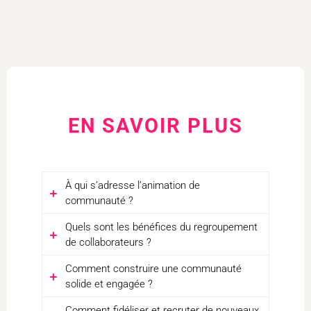
EN SAVOIR PLUS
À qui s’adresse l’animation de
communauté ?
Quels sont les bénéfices du regroupement
Ici, la notion de
communauté
fait
de collaborateurs ?
essentiellement référence au
regroupement de collaborateurs d’une
Comment construire une communauté
Selon les besoins de l’entreprise,
même entreprise
et partageant des
points
solide et engagée ?
l’animation de communauté permet de :
communs
. Il peut s’agir de vos
nouveaux
Comment fidéliser et recruter de nouveaux