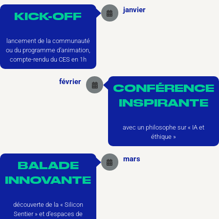
janvier
KICK-OFF
lancement de la communauté
ou du programme d’animation,
compte-rendu du CES en 1h
février
CONFÉRENCE
INSPIRANTE
avec un philosophe sur « IA et
éthique »
mars
BALADE
INNOVANTE
découverte de la « Silicon
Sentier » et d’espaces de