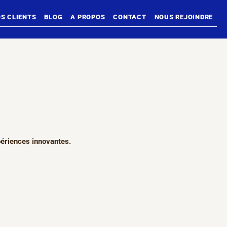
S CLIENTS
BLOG
A PROPOS
CONTACT
NOUS REJOINDRE
périences innovantes.