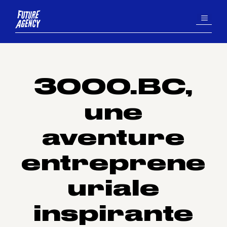
Aller
MENU
au
contenu
3000.BC,
une
aventure
entreprene
uriale
inspirante