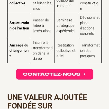
collaboratif
collective
et briser les
constructio
immersif
silos
n
Décisions et
Passer de
Séminaire
Structuratio
plans
l’idée à
stratégique
n de l’action
d’actions
l’exécution
expérientiel
concrets
Inscrire la
Ancrage du
Restitution
Transformat
transformati
changemen
collective et
ion des
on dans la
t
suivi
pratiques
durée
CONTACTEZ-NOUS
UNE VALEUR AJOUTÉE
FONDÉE SUR