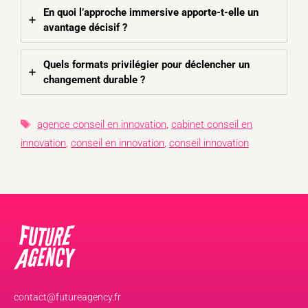
En quoi l’approche immersive apporte-t-elle un
avantage décisif ?
Quels formats privilégier pour déclencher un
changement durable ?
Étiquettes
agence conseil en innovation
,
cabinet conseil en
innovation
,
conseil en innovation
,
conseil innovation
contact@futureagency.fr