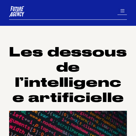
Aller
MENU
au
contenu
Les dessous
de
l’intelligenc
e artificielle