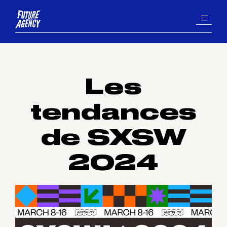
Aller
MENU
au
contenu
Les
tendances
de SXSW
2024