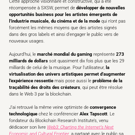
Cette approche visionnaire et constructive, qui a été
récompensée à SXSW, permet de
développer de nouvelles
opportunités business pour les artistes émergents de
l’industrie musicale, du cinéma et de la mode
qui n’ont pas
forcément les mêmes moyens que des artistes signés
dans des gros labels et ainsi d’engager le public vers de
nouveaux usages.
Aujourd’hui, le
marché mondial du gaming
représente
273
milliards de dollars
soit quasiment dix fois plus que les 29
milliards de celui de la musique. Pour l’utilisateur,
la
virtualisation des univers artistiques permet d’augmenter
l’expérience ressentie
mais pose aussi le
problème de la
traçabilité des droits des créateurs
, qui peut être résolue
dans le Web 3 par la blockchain.
J’ai retrouvé la même veine optimiste de
convergence
technologique
chez le conférencier
Alex
Tapscott
. Le
fondateur du Blockchain Research Institute’s, venu
dédicacer son livre
Web3: Charting the Internet’s Next
Economic and Cultural Frontier
, a partagé avec le public sa