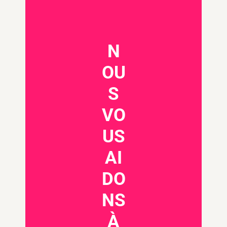
N
OU
S
VO
US
AI
DO
NS
À