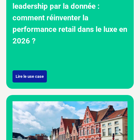
leadership par la donnée :
comment réinventer la
performance retail dans le luxe en
2026 ?
Lire le use case