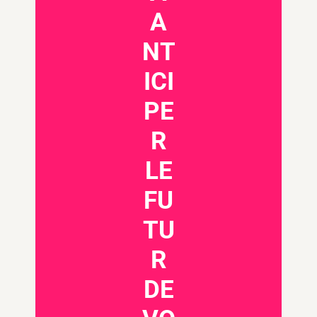
A
NT
ICI
PE
R
LE
FU
TU
R
DE