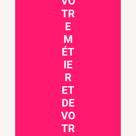
VO
TR
E
M
ÉT
IE
R
ET
DE
VO
TR