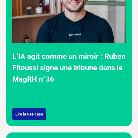
L’IA agit comme un miroir : Ruben
Fitoussi signe une tribune dans le
MagRH n°36
Lire le use case