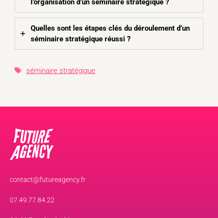
l’organisation d’un séminaire stratégique ?
Quelles sont les étapes clés du déroulement d’un
séminaire stratégique réussi ?
Étiquettes
séminaire stratégique
contact@futureagency.fr
07.49.77.84.22