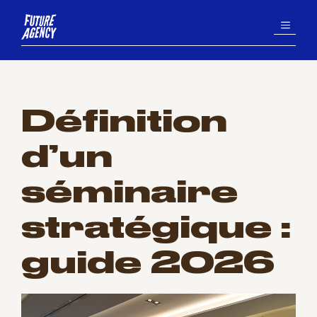
Aller
MENU
au
contenu
Définition
d’un
séminaire
stratégique :
guide 2026