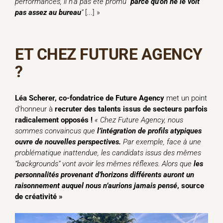
performances, il n’a pas été promu “
parce qu’on ne le voit
pas assez au bureau
”
[
.
..] »
ET CHEZ FUTURE AGENCY
?
Léa Scherer, co-fondatrice de Future Agency
met un point
d’honneur à
recruter des talents issus de secteurs parfois
radicalement opposés !
«
Chez Future Agency, nous
sommes convaincus que
l’intégration
de profils atypiques
ouvr
e
de nouvelles perspectives
.
Par exemple, face à une
problématique inattendue, les candidats issus des mêmes
“backgrounds” vont avoir les mêmes réflexes. Alors que
les
personnalités provenant d’horizons différents auront un
raisonnement auquel nous n’aurions jamais pensé
, source
de créativité »